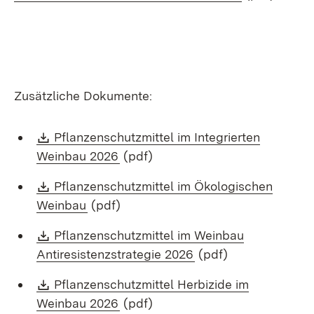
Zusätzliche Dokumente:
Download:
Pflanzenschutzmittel im Integrierten
(Öffnet in neuem Fenster)
Weinbau 2026
(pdf)
Download:
Pflanzenschutzmittel im Ökologischen
(Öffnet in neuem Fenster)
Weinbau
(pdf)
Download:
Pflanzenschutzmittel im Weinbau
(Öffnet in neuem Fen
Antiresistenzstrategie 2026
(pdf)
Download:
Pflanzenschutzmittel Herbizide im
(Öffnet in neuem Fenster)
Weinbau 2026
(pdf)