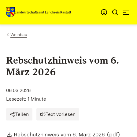
Zum Inhalt springen
Landwirtschaftsamt Landkreis Rastatt
Weinbau
Rebschutzhinweis vom 6.
März 2026
06.03.2026
Lesezeit: 1 Minute
Teilen
Text vorlesen
Download:
(Öffnet in n
Rebschutzhinweis vom 6. März 2026
(pdf)