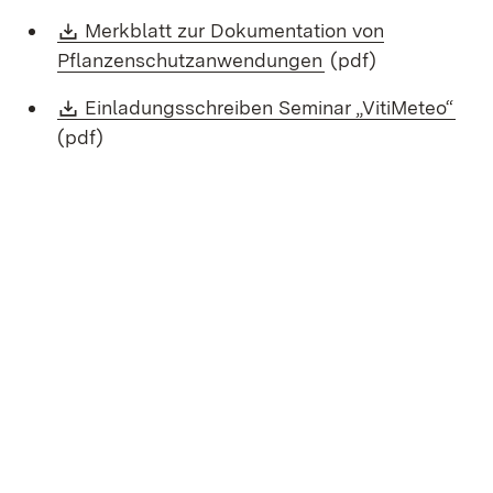
Download:
Merkblatt zur Dokumentation von
(Öffnet in neuem F
Pflanzenschutzanwendungen
(pdf)
Download:
(Öff
Einladungsschreiben Seminar „VitiMeteo“
(pdf)