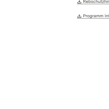
Download:
Rebschutzhin
Download:
Programm In