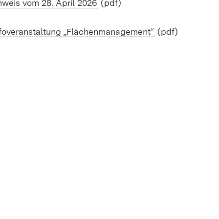
(Öffnet in neuem Fenster)
weis vom 28. April 2026
(pdf)
(Öffnet in neue
foveranstaltung „Flächenmanagement“
(pdf)