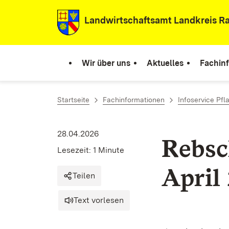
Zum Inhalt springen
Landwirtschaftsamt Landkreis Ra
Wir über uns
Aktuelles
Fachin
Startseite
Fachinformationen
Infoservice Pf
28.04.2026
Rebsc
Lesezeit: 1 Minute
April
Teilen
Text vorlesen