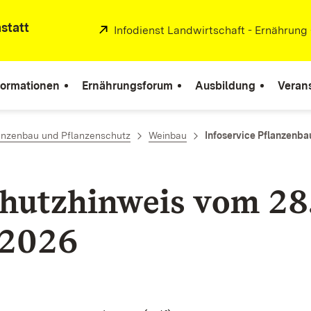
statt
Extern:
Infodienst Landwirtschaft - Ernährung
formationen
Ernährungsforum
Ausbildung
Veran
lanzenbau und Pflanzenschutz
Weinbau
Infoservice Pflanzenba
hutzhinweis vom 28
 2026