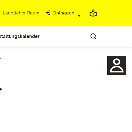
 - Ländlicher Raum
(Öffnet in neuem Fenster)
Einloggen
staltungskalender
u
.