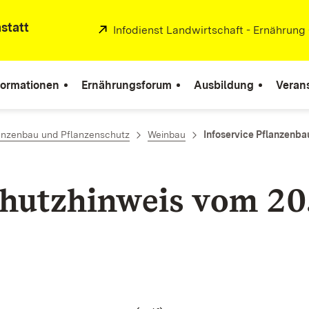
statt
Extern:
Infodienst Landwirtschaft - Ernährung
formationen
Ernährungsforum
Ausbildung
Veran
lanzenbau und Pflanzenschutz
Weinbau
Infoservice Pflanzenba
hutzhinweis vom 20