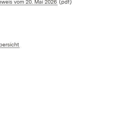
(Öffnet in neuem Fenster)
nweis vom 20. Mai 2026
(pdf)
bersicht