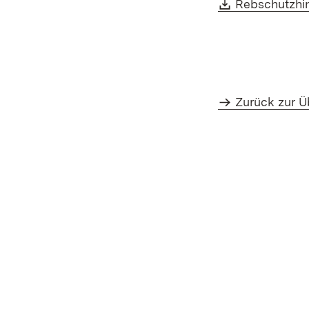
Download:
Rebschutzhi
Zurück zur Ü