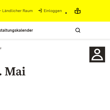
 - Ländlicher Raum
(Öffnet in neuem Fenster)
Einloggen
staltungskalender
u
. Mai