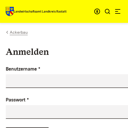
Zum Inhalt springen
Landwirtschaftsamt Landkreis Rastatt
Ackerbau
Anmelden
Benutzername
*
Passwort
*