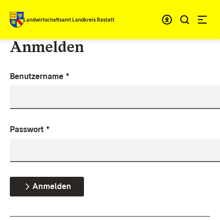
Zum Inhalt springen
Landwirtschaftsamt Landkreis Rastatt
Anmelden
Benutzername
*
Passwort
*
Anmelden