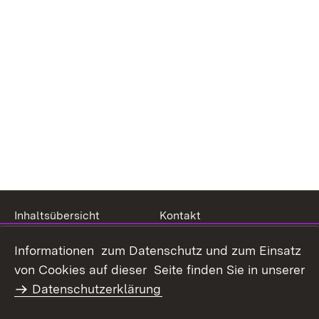
Inhaltsübersicht
Kontakt
Datenschutz
Erklärung zur
Informationen zum Datenschutz und zum Einsatz
Barrierefreiheit
von Cookies auf dieser Seite finden Sie in unserer
Benutzungshinweise
Impressum
Datenschutzerklärung