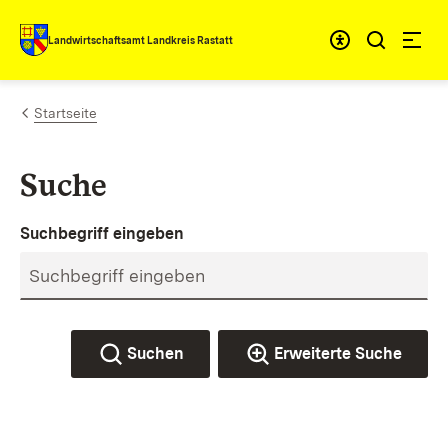
Zum Inhalt springen
Landwirtschaftsamt Landkreis Rastatt
Startseite
Suche
Suchbegriff eingeben
Suchen
Erweiterte Suche