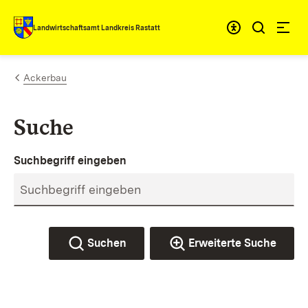
Zum Inhalt springen
Landwirtschaftsamt Landkreis Rastatt
Ackerbau
Suche
Suchbegriff eingeben
Suchen
Erweiterte Suche