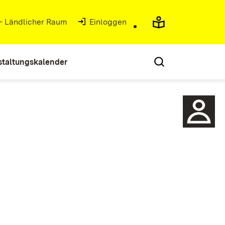
 - Ländlicher Raum
(Öffnet in neuem Fenster)
Einloggen
staltungskalender