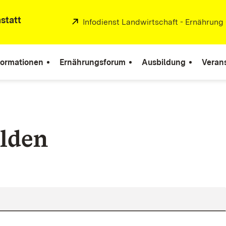
statt
Extern:
Infodienst Landwirtschaft - Ernährung
formationen
Ernährungsforum
Ausbildung
Veran
lden