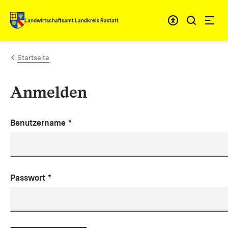
Zum Inhalt springen
Landwirtschaftsamt Landkreis Rastatt
Startseite
Anmelden
Benutzername
*
Passwort
*